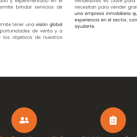
ado y experimentado en el
vendedores es clave para o
rmite brindar servicios de
necesitan para vender gran
una empresa inmobiliaria q
experiencia en el sector, 
ermite tener una
visión global
ayudarte.
 oportunidades de venta y a
 los objetivos de nuestros