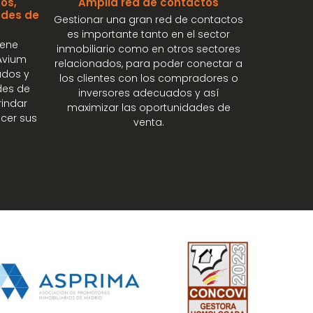
os,
Amplia red de contactos
ades de
Gestionar una gran red de contactos
es importante tanto en el sector
iene
inmobiliario como en otros sectores
Avium
relacionados, para poder conectar a
ados y
los clientes con los compradores o
des de
inversores adecuados y así
rindar
maximizar las oportunidades de
acer sus
venta.