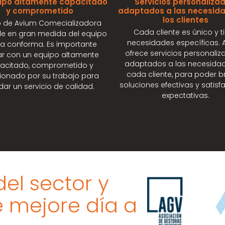
ipo altamente capacitado
Servicios personalizad
y comprometido
adaptados a las necesid
los clientes
to de Avium Comecializadora
Cada cliente es único y t
e en gran medida del equipo
necesidades específicas. 
la conforma. Es importante
ofrece servicios personaliz
r con un equipo altamente
adaptados a las necesida
acitado, comprometido y
cada cliente, para poder b
onado por su trabajo para
soluciones efectivas y satisf
dar un servicio de calidad.
expectativas.
el sector y
 mejore día a