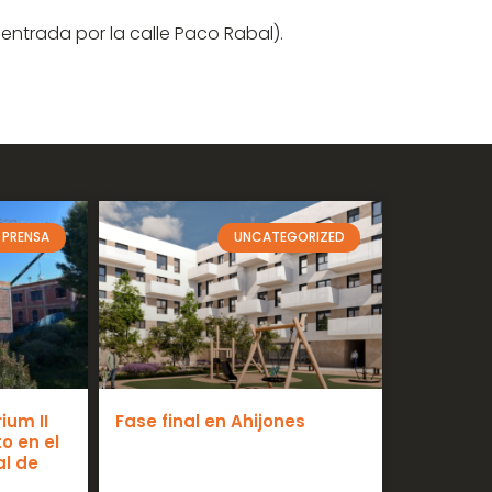
entrada por la calle Paco Rabal).
 PRENSA
UNCATEGORIZED
ium II
Fase final en Ahijones
o en el
al de