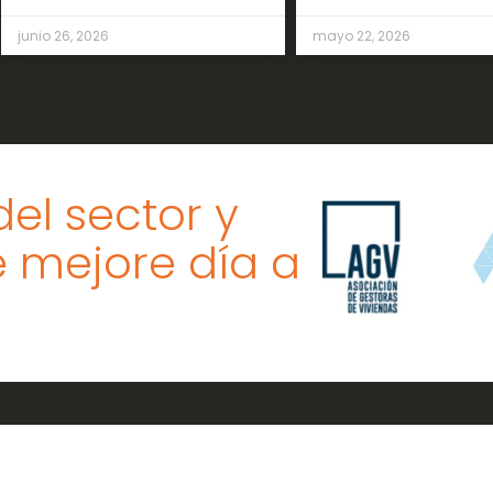
junio 26, 2026
mayo 22, 2026
el sector y
 mejore día a
Oficina
Contacto