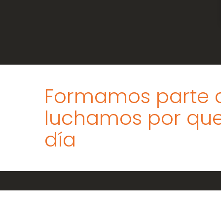
Formamos parte d
luchamos por que
día
Legal